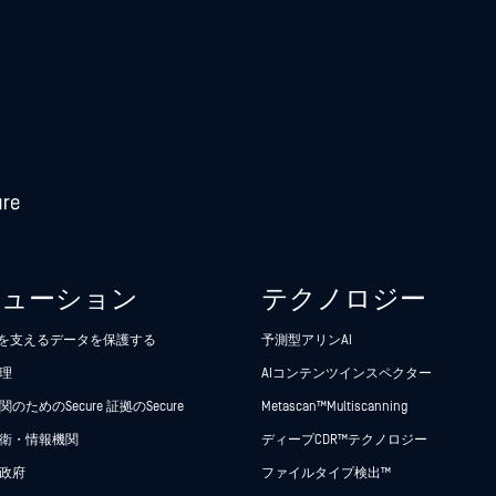
リューション
テクノロジー
析を支えるデータを保護する
予測型アリンAI
理
AIコンテンツインスペクター
のためのSecure 証拠のSecure
Metascan™ Multiscanning
衛・情報機関
ディープCDR™テクノロジー
政府
ファイルタイプ検出™