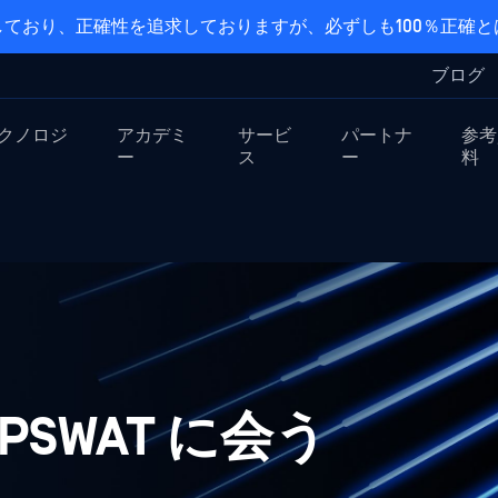
ており、正確性を追求しておりますが、必ずしも100％正確
ブログ
クノロジ
アカデミ
サービ
パートナ
参考
ー
ス
ー
料
OPSWAT に会う