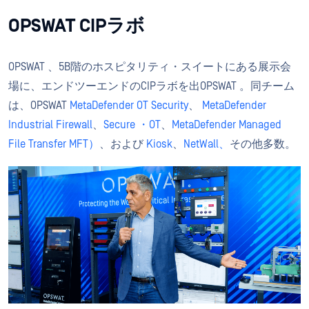
OPSWAT CIPラボ
OPSWAT 、5B階のホスピタリティ・スイートにある展示会
場に、エンドツーエンドのCIPラボを出OPSWAT 。同チーム
は、OPSWAT
MetaDefender OT Security
、
MetaDefender
Industrial Firewall
、
Secure ・OT
、
MetaDefender Managed
File Transfer MFT）
、および
Kiosk
、
NetWall、
その他多数。