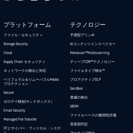
プラットフォーム
テクノロジー
ファイル・セキュリティ
予測型アリンAI
Storage Security
AIコンテンツインスペクター
Cloud
Metascan™ Multiscanning
Supply Chain セキュリティ
ディープCDR™テクノロジー
ネットワークの検出と対応
ファイルタイプ検出™
ペリフェラル＆リムーバブルMedia
プロアクティブDLP
プロテクション
Sandbox
Secure
脅威の検出
ゼロデイ検知(サンドボックス）
SBOM
Email Security
ファイルベースの脆弱性評価
Managed File Transfer
原産国判定
OTとサイバー・フィジカル・システ
ム