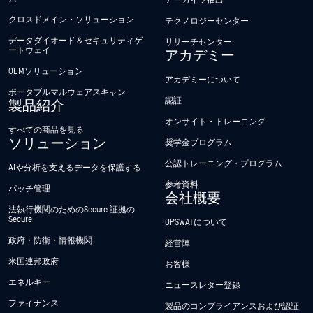
アーカイブ抽出
クロスドメイン・ソリューション
テクノロジーセンター
データダイオード＆セキュリティゲ
リサーチセンター
ートウェイ
アカデミー
OEMソリューション
アカデミーについて
ポータブルマルウェアスキャン
認証
製品紹介
オンサイト・トレーニング
すべての商品を見る
ソリューション
奨学金プログラム
公認トレーニング・プログラム
AIや分析を支えるデータを保護する
参考資料
パッチ管理
会社概要
法執行機関のためのSecure 証拠の
Secure
OPSWATについて
政府・防衛・情報機関
経営陣
米国連邦政府
お客様
エネルギー
ニュースレター登録
ファイナンス
製品のコンプライアンスおよび認証