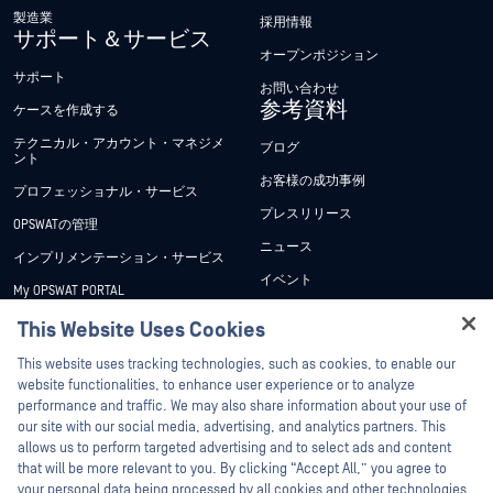
製造業
採用情報
サポート＆サービス
オープンポジション
サポート
お問い合わせ
参考資料
ケースを作成する
テクニカル・アカウント・マネジメ
ブログ
ント
お客様の成功事例
プロフェッショナル・サービス
プレスリリース
OPSWATの管理
ニュース
インプリメンテーション・サービス
イベント
My OPSWAT PORTAL
ウェビナー
技術文書
This Website Uses Cookies
データシート
Hey there!
トレーニング
This website uses tracking technologies, such as cookies, to enable our
ホワイトペーパー
I'm Ozzy, your OPSWAT virtual assistant.
website functionalities, to enhance user experience or to analyze
脆弱性対策プログラム
How can I help you secure what's critical
performance and traffic. We may also share information about your use of
パートナー
無料ツール
today?
our site with our social media, advertising, and analytics partners. This
allows us to perform targeted advertising and to select ads and content
認証
that will be more relevant to you. By clicking “Accept All,” you agree to
テクノロジー・パートナー
your personal data being processed by all cookies and other technologies