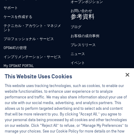
オープンポジション
サポート
お問い合わせ
参考資料
ケースを作成する
テクニカル・アカウント・マネジメ
ブログ
ント
お客様の成功事例
プロフェッショナル・サービス
プレスリリース
OPSWATの管理
ニュース
インプリメンテーション・サービス
イベント
My OPSWAT PORTAL
ウェビナー
技術文書
This Website Uses Cookies
データシート
トレーニング
This website uses tracking technologies, such as cookies, to enable our
ホワイトペーパー
website functionalities, to enhance user experience or to analyze
脆弱性対策プログラム
performance and traffic. We may also share information about your use of
パートナー
無料ツール
our site with our social media, advertising, and analytics partners. This
allows us to perform targeted advertising and to select ads and content
認証
that will be more relevant to you. By clicking “Accept All,” you agree to
テクノロジー・パートナー
your personal data being processed by all cookies and other technologies
on our website. Click “Reject All” to refuse, or “Manage My Preferences” to
OPSWAT チャネル パートナー
manage your choices. See our Cookie Policy for more details on the how