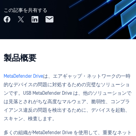
この記事を共有する
製品概要
MetaDefender Drive
は、エアギャップ・ネットワークの一時
的なデバイスの問題に対処するための完璧なソリューショ
ンです。USB MetaDefender Drive は、他のソリューションで
は見落とされがちな高度なマルウェア、脆弱性、コンプラ
イアンス違反の問題を検出するために、デバイスを起動、
スキャン、検査します。
多くの組織がMetaDefender Drive を使用して、重要なネット