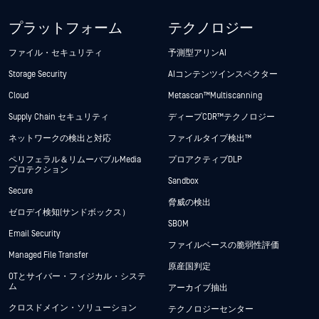
プラットフォーム
テクノロジー
ファイル・セキュリティ
予測型アリンAI
Storage Security
AIコンテンツインスペクター
Cloud
Metascan™ Multiscanning
Supply Chain セキュリティ
ディープCDR™テクノロジー
ネットワークの検出と対応
ファイルタイプ検出™
ペリフェラル＆リムーバブルMedia
プロアクティブDLP
プロテクション
Sandbox
Secure
脅威の検出
ゼロデイ検知(サンドボックス）
SBOM
Email Security
ファイルベースの脆弱性評価
Managed File Transfer
原産国判定
OTとサイバー・フィジカル・システ
ム
アーカイブ抽出
クロスドメイン・ソリューション
テクノロジーセンター