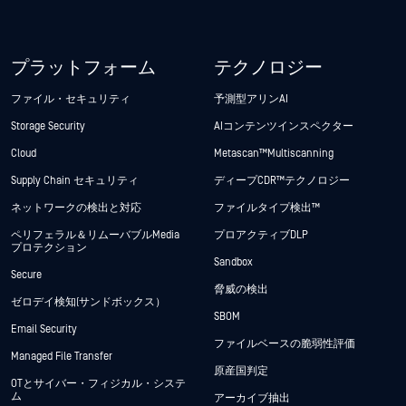
プラットフォーム
テクノロジー
ファイル・セキュリティ
予測型アリンAI
Storage Security
AIコンテンツインスペクター
Cloud
Metascan™ Multiscanning
Supply Chain セキュリティ
ディープCDR™テクノロジー
ネットワークの検出と対応
ファイルタイプ検出™
ペリフェラル＆リムーバブルMedia
プロアクティブDLP
プロテクション
Sandbox
Secure
脅威の検出
ゼロデイ検知(サンドボックス）
SBOM
Email Security
ファイルベースの脆弱性評価
Managed File Transfer
原産国判定
OTとサイバー・フィジカル・システ
ム
アーカイブ抽出