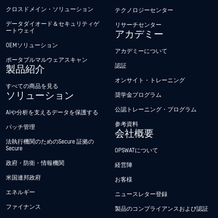
クロスドメイン・ソリューション
テクノロジーセンター
データダイオード＆セキュリティゲ
リサーチセンター
ートウェイ
アカデミー
OEMソリューション
アカデミーについて
ポータブルマルウェアスキャン
認証
製品紹介
オンサイト・トレーニング
すべての商品を見る
ソリューション
奨学金プログラム
公認トレーニング・プログラム
AIや分析を支えるデータを保護する
参考資料
パッチ管理
会社概要
法執行機関のためのSecure 証拠の
Secure
OPSWATについて
政府・防衛・情報機関
経営陣
米国連邦政府
お客様
エネルギー
ニュースレター登録
ファイナンス
製品のコンプライアンスおよび認証