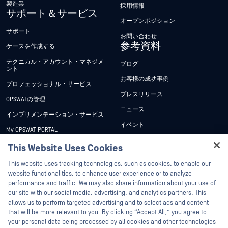
製造業
採用情報
サポート＆サービス
オープンポジション
サポート
お問い合わせ
参考資料
ケースを作成する
テクニカル・アカウント・マネジメ
ブログ
ント
お客様の成功事例
プロフェッショナル・サービス
プレスリリース
OPSWATの管理
ニュース
インプリメンテーション・サービス
イベント
My OPSWAT PORTAL
ウェビナー
技術文書
This Website Uses Cookies
データシート
Hey there!
トレーニング
This website uses tracking technologies, such as cookies, to enable our
ホワイトペーパー
I'm Ozzy, your OPSWAT virtual assistant.
website functionalities, to enhance user experience or to analyze
脆弱性対策プログラム
How can I help you secure what's critical
performance and traffic. We may also share information about your use of
パートナー
無料ツール
today?
our site with our social media, advertising, and analytics partners. This
allows us to perform targeted advertising and to select ads and content
認証
that will be more relevant to you. By clicking “Accept All,” you agree to
テクノロジー・パートナー
your personal data being processed by all cookies and other technologies