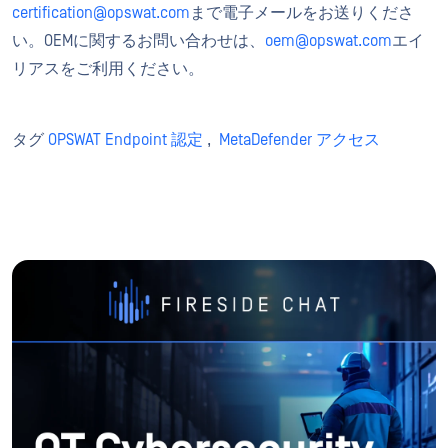
certification@opswat.com
まで電子メールをお送りくださ
い。OEMに関するお問い合わせは、
oem@opswat.com
エイ
リアスをご利用ください。
タグ
OPSWAT Endpoint 認定
,
MetaDefender アクセス