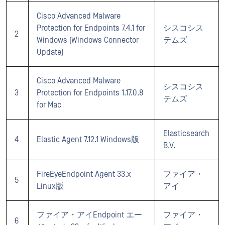
Cisco Advanced Malware
Protection for Endpoints 7.4.1 for
シスコシス
2
Windows (Windows Connector
テムズ
Update)
Cisco Advanced Malware
シスコシス
3
Protection for Endpoints 1.17.0.8
テムズ
for Mac
Elasticsearch
4
Elastic Agent 7.12.1 Windows版
B.V.
FireEyeEndpoint Agent 33.x
ファイア・
5
Linux版
アイ
ファイア・アイEndpoint エー
ファイア・
6