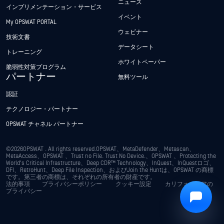
ニュース
インプリメンテーション・サービス
イベント
My OPSWAT PORTAL
ウェビナー
技術文書
データシート
Hey there!
トレーニング
ホワイトペーパー
I'm Ozzy, your OPSWAT virtual assistant.
脆弱性対策プログラム
How can I help you secure what's critical
パートナー
無料ツール
today?
認証
テクノロジー・パートナー
OPSWAT チャネル パートナー
©2026OPSWAT . All rights reserved.OPSWAT、MetaDefender、Metascan、
MetaAccess、OPSWAT 、Trust no File. Trust No Device.、OPSWAT 、Protecting the
World's Critical Infrastructure、Deep CDR™ Technology、InQuest、InQuestロゴ、
DFI、RetroHunt、Deep File Inspection、およびJoin the Huntは、OPSWAT の商標
です。第三者の商標は、それぞれの所有者の財産です。
法的事項
プライバシーポリシー
クッキー設定
カリフォルニアの
プライバシー
Privacy Policy