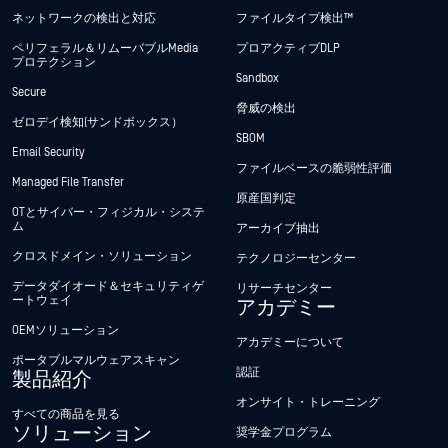
ネットワークの検出と対応
ファイルタイプ検出™
ペリフェラル＆リムーバブルMedia
プロアクティブDLP
プロテクション
Sandbox
Secure
脅威の検出
ゼロデイ検知(サンドボックス）
SBOM
Email Security
ファイルベースの脆弱性評価
Managed File Transfer
原産国判定
OTとサイバー・フィジカル・システ
ム
アーカイブ抽出
クロスドメイン・ソリューション
テクノロジーセンター
データダイオード＆セキュリティゲ
リサーチセンター
ートウェイ
アカデミー
OEMソリューション
アカデミーについて
ポータブルマルウェアスキャン
認証
製品紹介
オンサイト・トレーニング
すべての商品を見る
ソリューション
奨学金プログラム