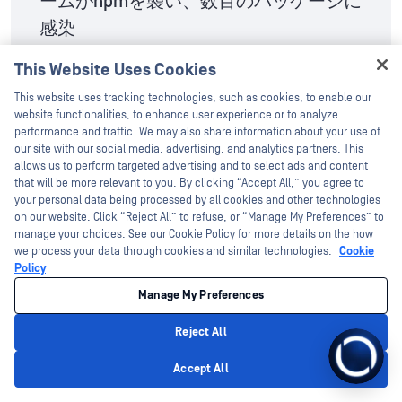
ームがnpmを襲い、数百のパッケージに
感染
8月7 2026
This Website Uses Cookies
This website uses tracking technologies, such as cookies, to enable our
website functionalities, to enhance user experience or to analyze
IntelligentFILEのリスク
performance and traffic. We may also share information about your use of
our site with our social media, advertising, and analytics partners. This
8月5 2026
allows us to perform targeted advertising and to select ads and content
that will be more relevant to you. By clicking “Accept All,” you agree to
your personal data being processed by all cookies and other technologies
MetaDefender™Drive .4.7 リリース：ポ
on our website. Click “Reject All” to refuse, or “Manage My Preferences” to
manage your choices. See our Cookie Policy for more details on the how
リシーに基づくデバイススキャンに対応
we process your data through cookies and similar technologies:
Cookie
した設定可能なスマートスキャン機能
Policy
Manage My Preferences
8月4 2026
Reject All
MetaDefender™Core .21.0 のリリース
Accept All
8月4 2026