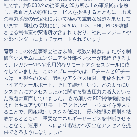
社です。約5,000名の従業員と20カ所以上の事業拠点を擁
し、数百万人の顧客にサービスを提供するとともに、地域
の電力系統の安定化において極めて重要な役割を果たして
います。同社の環境には、SCADA、DCS、HMI、PLCを稼働
させる制御室や変電所が含まれており、社内エンジニアや
外部ベンダーによってサポートされています。
背景：
この公益事業会社は以前、複数の拠点にまたがる制
御室システムにエンジニアや外部ベンダーが接続できるよ
う、レガシーVPNや汎用的なリモートアクセスツールに依
存していました。このアプローチでは、ITチームとOTチー
ムは、可視性の欠如、過剰なアクセス権限、開放されたフ
ァイアウォールポート、そして誰が、いつ、どのようにOT
システムにアクセスしたかに関する監査圧力の増大といっ
た課題に直面していました。 きめ細かなRDP制御機能を備
えたセキュアなOTリモートアクセスゲートウェイを導入す
ることで、同組織はリスクを低減し、最小権限の原則を徹
底するとともに、重要なエネルギーサービスを中断させる
ことなく、運用チームにより迅速かつ安全なアクセスを提
供できるようになりました。