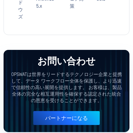
ド
5.x
策
ウ
ズ
お問い合わせ
OPSWATは世界をリードするテクノロジー企業と提携
して、データ ワークフロー全体を保護し、より迅速
で信頼性の高い展開を提供します。 お客様は、製品
全体の完全な相互運用性を確保する認定された統合
の恩恵を受けることができます。
パートナーになる