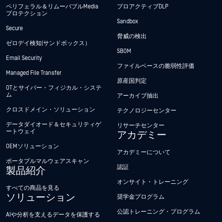
ペリフェラル＆リムーバブルMedia
プロアクティブDLP
プロテクション
Sandbox
Secure
脅威の検出
ゼロデイ検知(サンドボックス）
SBOM
Email Security
ファイルベースの脆弱性評価
Managed File Transfer
原産国判定
OTとサイバー・フィジカル・システ
ム
アーカイブ抽出
クロスドメイン・ソリューション
テクノロジーセンター
データダイオード＆セキュリティゲ
リサーチセンター
ートウェイ
アカデミー
OEMソリューション
アカデミーについて
ポータブルマルウェアスキャン
認証
製品紹介
オンサイト・トレーニング
すべての商品を見る
ソリューション
奨学金プログラム
公認トレーニング・プログラム
AIや分析を支えるデータを保護する