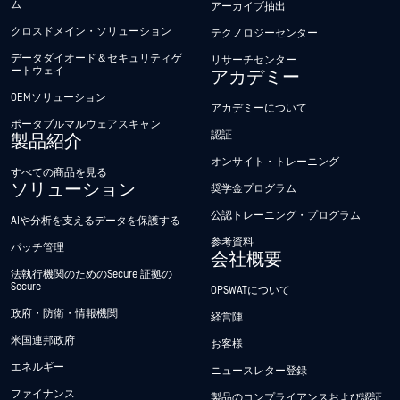
ム
アーカイブ抽出
クロスドメイン・ソリューション
テクノロジーセンター
データダイオード＆セキュリティゲ
リサーチセンター
ートウェイ
アカデミー
OEMソリューション
アカデミーについて
ポータブルマルウェアスキャン
認証
製品紹介
オンサイト・トレーニング
すべての商品を見る
ソリューション
奨学金プログラム
公認トレーニング・プログラム
AIや分析を支えるデータを保護する
参考資料
パッチ管理
会社概要
法執行機関のためのSecure 証拠の
Secure
OPSWATについて
政府・防衛・情報機関
経営陣
米国連邦政府
お客様
エネルギー
ニュースレター登録
ファイナンス
製品のコンプライアンスおよび認証