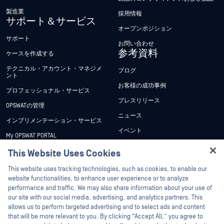
製造業
採用情報
サポート＆サービス
オープンポジション
サポート
お問い合わせ
参考資料
ケースを作成する
テクニカル・アカウント・マネジメ
ブログ
ント
お客様の成功事例
プロフェッショナル・サービス
プレスリリース
OPSWATの管理
ニュース
インプリメンテーション・サービス
イベント
My OPSWAT PORTAL
ウェビナー
技術文書
This Website Uses Cookies
データシート
Hey there!
トレーニング
This website uses tracking technologies, such as cookies, to enable our
ホワイトペーパー
I'm Ozzy, your OPSWAT virtual assistant.
website functionalities, to enhance user experience or to analyze
脆弱性対策プログラム
How can I help you secure what's critical
performance and traffic. We may also share information about your use of
パートナー
無料ツール
today?
our site with our social media, advertising, and analytics partners. This
allows us to perform targeted advertising and to select ads and content
認証
that will be more relevant to you. By clicking “Accept All,” you agree to
テクノロジー・パートナー