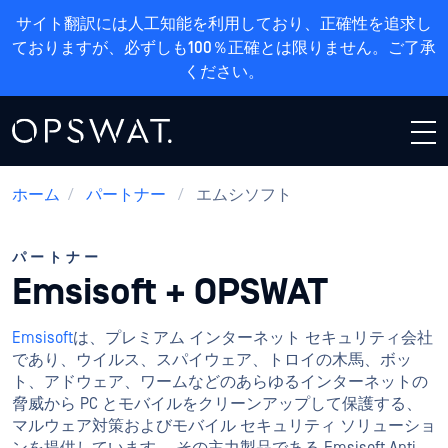
サイト翻訳には人工知能を利用しており、正確性を追求し
ておりますが、必ずしも100％正確とは限りません。ご了承
ください。
ホーム
/
パートナー
/
エムシソフト
パートナー
Emsisoft + OPSWAT
Emsisoft
は、プレミアム インターネット セキュリティ会社
であり、ウイルス、スパイウェア、トロイの木馬、ボッ
ト、アドウェア、ワームなどのあらゆるインターネットの
脅威から PC とモバイルをクリーンアップして保護する、
マルウェア対策およびモバイル セキュリティ ソリューショ