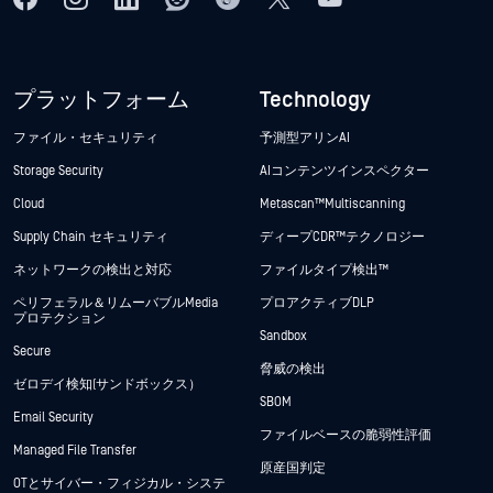
プラットフォーム
Technology
ファイル・セキュリティ
予測型アリンAI
Storage Security
AIコンテンツインスペクター
Cloud
Metascan™ Multiscanning
Supply Chain セキュリティ
ディープCDR™テクノロジー
ネットワークの検出と対応
ファイルタイプ検出™
ペリフェラル＆リムーバブルMedia
プロアクティブDLP
プロテクション
Sandbox
Secure
脅威の検出
ゼロデイ検知(サンドボックス）
SBOM
Email Security
ファイルベースの脆弱性評価
Managed File Transfer
原産国判定
OTとサイバー・フィジカル・システ