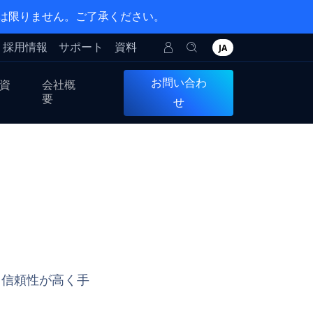
とは限りません。ご了承ください。
採用情報
サポート
資料
JA
お問い合わ
資
会社概
要
せ
、信頼性が高く手