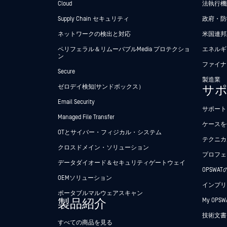
Cloud
法執行機関
Supply Chain セキュリティ
政府・防
ネットワークの検出と対応
米国連邦
ペリフェラル＆リムーバブルMedia プロテクショ
エネルギ
ン
ファイナ
Secure
製造業
ゼロデイ検知(サンドボックス）
サ
Email Security
サポート
Managed File Transfer
ケースを
OTとサイバー・フィジカル・システム
テクニカ
クロスドメイン・ソリューション
プロフェ
データダイオード＆セキュリティゲートウェイ
OPSWA
OEMソリューション
インプリ
ポータブルマルウェアスキャン
製品紹介
My OPSW
技術文書
すべての商品を見る