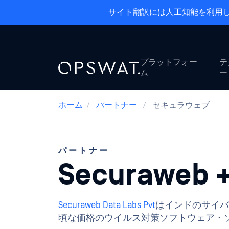
サイト翻訳には人工知能を利用し
プラットフォー
テ
ム
ー
ホーム
/
パートナー
/
セキュラウェブ
パートナー
Securaweb 
Securaweb Data Labs Pvt
はインドのサイバ
頃な価格のウイルス対策ソフトウェア・