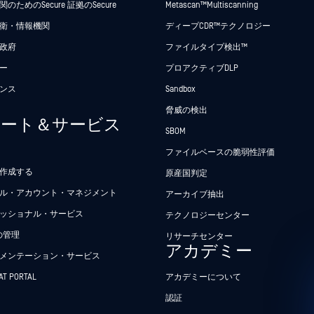
のためのSecure 証拠のSecure
Metascan™ Multiscanning
衛・情報機関
ディープCDR™テクノロジー
政府
ファイルタイプ検出™
ー
プロアクティブDLP
ンス
Sandbox
脅威の検出
ポート＆サービス
SBOM
ファイルベースの脆弱性評価
作成する
原産国判定
ル・アカウント・マネジメント
アーカイブ抽出
ッショナル・サービス
テクノロジーセンター
Tの管理
リサーチセンター
アカデミー
メンテーション・サービス
AT PORTAL
アカデミーについて
認証