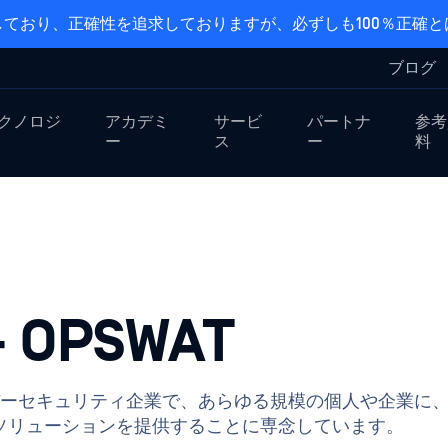
ており、正確性を追求しておりますが、必ずしも100％正確
ブログ
クノロジ
アカデミ
サービ
パートナ
参考
ー
ス
ー
料
+ OPSWAT
ーセキュリティ企業で、あらゆる規模の個人や企業に
ソリューションを提供することに専念しています。