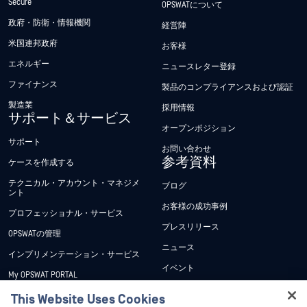
Secure
OPSWATについて
政府・防衛・情報機関
経営陣
米国連邦政府
お客様
エネルギー
ニュースレター登録
ファイナンス
製品のコンプライアンスおよび認証
製造業
採用情報
サポート＆サービス
オープンポジション
サポート
お問い合わせ
参考資料
ケースを作成する
テクニカル・アカウント・マネジメ
ブログ
ント
お客様の成功事例
プロフェッショナル・サービス
プレスリリース
OPSWATの管理
ニュース
インプリメンテーション・サービス
イベント
My OPSWAT PORTAL
ウェビナー
技術文書
This Website Uses Cookies