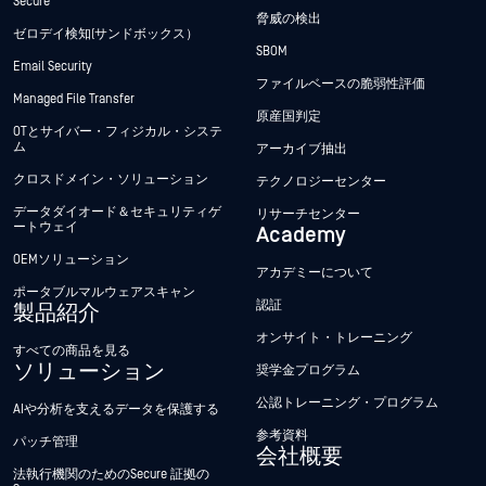
Secure
脅威の検出
ゼロデイ検知(サンドボックス）
SBOM
Email Security
ファイルベースの脆弱性評価
Managed File Transfer
原産国判定
OTとサイバー・フィジカル・システ
ム
アーカイブ抽出
クロスドメイン・ソリューション
テクノロジーセンター
データダイオード＆セキュリティゲ
リサーチセンター
ートウェイ
Academy
OEMソリューション
アカデミーについて
ポータブルマルウェアスキャン
認証
製品紹介
オンサイト・トレーニング
すべての商品を見る
ソリューション
奨学金プログラム
公認トレーニング・プログラム
AIや分析を支えるデータを保護する
参考資料
パッチ管理
会社概要
法執行機関のためのSecure 証拠の