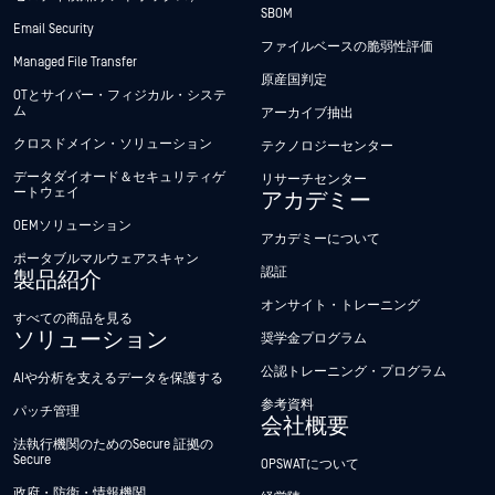
SBOM
Email Security
ファイルベースの脆弱性評価
Managed File Transfer
原産国判定
OTとサイバー・フィジカル・システ
ム
アーカイブ抽出
クロスドメイン・ソリューション
テクノロジーセンター
データダイオード＆セキュリティゲ
リサーチセンター
ートウェイ
アカデミー
OEMソリューション
アカデミーについて
ポータブルマルウェアスキャン
認証
製品紹介
オンサイト・トレーニング
すべての商品を見る
ソリューション
奨学金プログラム
公認トレーニング・プログラム
AIや分析を支えるデータを保護する
参考資料
パッチ管理
会社概要
法執行機関のためのSecure 証拠の
Secure
OPSWATについて
政府・防衛・情報機関