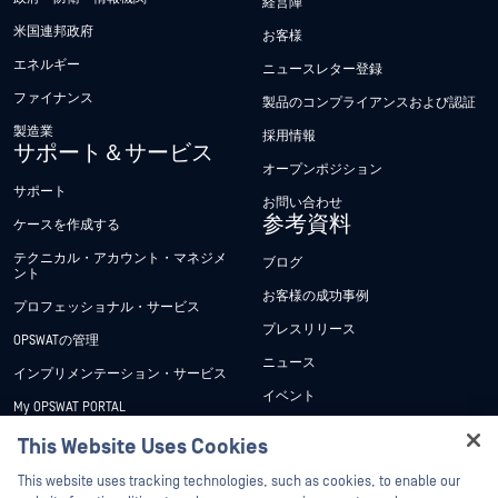
経営陣
米国連邦政府
お客様
エネルギー
ニュースレター登録
ファイナンス
製品のコンプライアンスおよび認証
製造業
採用情報
サポート＆サービス
オープンポジション
サポート
お問い合わせ
参考資料
ケースを作成する
テクニカル・アカウント・マネジメ
ブログ
ント
お客様の成功事例
プロフェッショナル・サービス
プレスリリース
OPSWATの管理
ニュース
インプリメンテーション・サービス
イベント
My OPSWAT PORTAL
ウェビナー
技術文書
This Website Uses Cookies
データシート
Hey there!
トレーニング
This website uses tracking technologies, such as cookies, to enable our
ホワイトペーパー