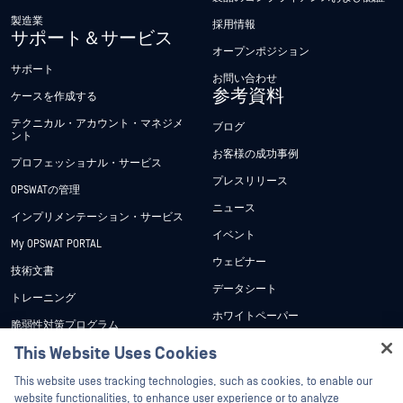
製造業
採用情報
サポート＆サービス
オープンポジション
サポート
お問い合わせ
参考資料
ケースを作成する
テクニカル・アカウント・マネジメ
ブログ
ント
お客様の成功事例
プロフェッショナル・サービス
プレスリリース
OPSWATの管理
ニュース
インプリメンテーション・サービス
イベント
My OPSWAT PORTAL
ウェビナー
技術文書
データシート
トレーニング
ホワイトペーパー
脆弱性対策プログラム
パートナー
無料ツール
This Website Uses Cookies
Hey there!
認証
I'm Ozzy, your OPSWAT virtual assistant.
This website uses tracking technologies, such as cookies, to enable our
How can I help you secure what's critical
website functionalities, to enhance user experience or to analyze
テクノロジー・パートナー