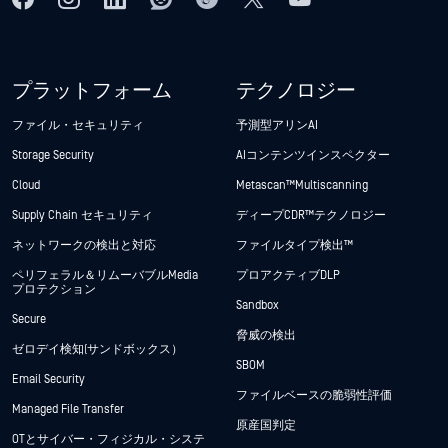
プラットフォーム
テクノロジー
ファイル・セキュリティ
予測型アリンAI
Storage Security
AIコンテンツインスペクター
Cloud
Metascan™ Multiscanning
Supply Chain セキュリティ
ディープCDR™テクノロジー
ネットワークの検出と対応
ファイルタイプ検出™
ペリフェラル＆リムーバブルMedia
プロアクティブDLP
プロテクション
Sandbox
Secure
脅威の検出
ゼロデイ検知(サンドボックス）
SBOM
Email Security
ファイルベースの脆弱性評価
Managed File Transfer
原産国判定
OTとサイバー・フィジカル・システ