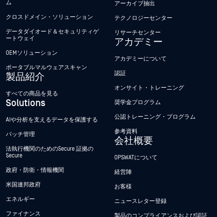
ム
アーカイブ抽出
クロスドメイン・ソリューション
テクノロジーセンター
データダイオード＆セキュリティゲ
リサーチセンター
ートウェイ
アカデミー
OEMソリューション
アカデミーについて
ポータブルマルウェアスキャン
認証
製品紹介
オンサイト・トレーニング
すべての商品を見る
Solutions
奨学金プログラム
公認トレーニング・プログラム
AIや分析を支えるデータを保護する
参考資料
パッチ管理
会社概要
法執行機関のためのSecure 証拠の
Secure
OPSWATについて
政府・防衛・情報機関
経営陣
米国連邦政府
お客様
エネルギー
ニュースレター登録
ファイナンス
製品のコンプライアンスおよび認証