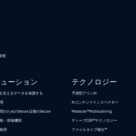
リューション
テクノロジー
析を支えるデータを保護する
予測型アリンAI
理
AIコンテンツインスペクター
のためのSecure 証拠のSecure
Metascan™ Multiscanning
衛・情報機関
ディープCDR™テクノロジー
政府
ファイルタイプ検出™