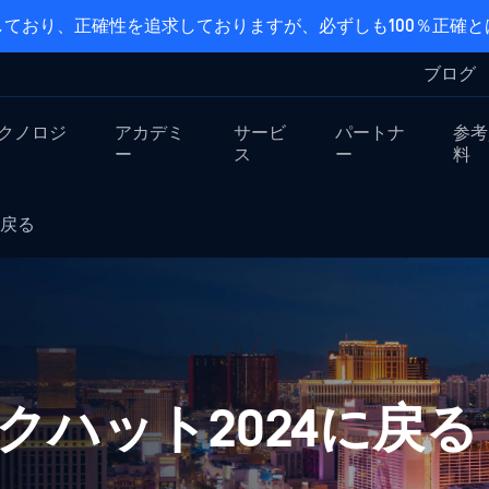
ており、正確性を追求しておりますが、必ずしも100％正確
ブログ
クノロジ
アカデミ
サービ
パートナ
参考
ー
ス
ー
料
4に戻る
ックハット2024に戻る