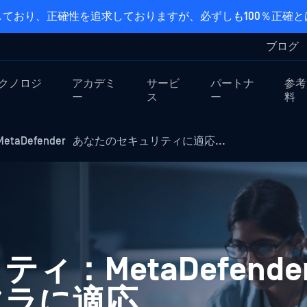
ており、正確性を追求しておりますが、必ずしも100％正確
ブログ
クノロジ
アカデミ
サービ
パートナ
参考
ー
ス
ー
料
aDefender あなたのセキュリティに適応...
ィ：MetaDefend
フラに適応