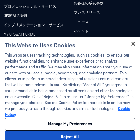
お客様の成功事例
プロフェッショナル・サービス
プレスリリース
OPSWATの管理
ニュース
インプリメンテーション・サービス
イベント
My OPSWAT PORTAL
ウェビナー
技術文書
This Website Uses Cookies
データシート
Hey there!
トレーニング
This website uses tracking technologies, such as cookies, to enable our
ホワイトペーパー
I'm Ozzy, your OPSWAT virtual assistant.
website functionalities, to enhance user experience or to analyze
脆弱性対策プログラム
How can I help you secure what's critical
performance and traffic. We may also share information about your use of
パートナー
無料ツール
today?
our site with our social media, advertising, and analytics partners. This
allows us to perform targeted advertising and to select ads and content
認証
that will be more relevant to you. By clicking “Accept All,” you agree to
テクノロジー・パートナー
your personal data being processed by all cookies and other technologies
on our website. Click “Reject All” to refuse, or “Manage My Preferences” to
OPSWAT チャネル パートナー
manage your choices. See our Cookie Policy for more details on the how
we process your data through cookies and similar technologies:
Cookie
©2026OPSWAT . All rights reserved.OPSWAT、MetaDefender、Metascan、
Policy
MetaAccess、OPSWAT 、Trust no File. Trust No Device.、OPSWAT 、Protecting the
World's Critical Infrastructure、Deep CDR™ Technology、InQuest、InQuestロゴ、
Manage My Preferences
DFI、RetroHunt、Deep File Inspection、およびJoin the Huntは、OPSWAT の商標
です。第三者の商標は、それぞれの所有者の財産です。
法的事項
プライバシーポリシー
クッキー設定
カリフォルニアの
Reject All