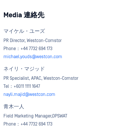
Media 連絡先
マイケル・ユーズ
PR Director, Westcon-Comstor
Phone：+44 7732 694 173
michael.youds@westcon.com
ネイリ・マジッド
PR Specialist, APAC, Westcon-Comstor
Tel：+6011 1111 1647
nayli.majid@westcon.com
青木一人
Field Marketing Manager,OPSWAT
Phone：+44 7732 694 173