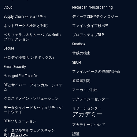
Cloud
Metascan™ Multiscanning
Supply Chain セキュリティ
ディープCDR™テクノロジー
ネットワークの検出と対応
ファイルタイプ検出™
ペリフェラル＆リムーバブルMedia
プロアクティブDLP
プロテクション
Sandbox
Secure
脅威の検出
ゼロデイ検知(サンドボックス）
SBOM
Email Security
ファイルベースの脆弱性評価
Managed File Transfer
原産国判定
OTとサイバー・フィジカル・システ
ム
アーカイブ抽出
クロスドメイン・ソリューション
テクノロジーセンター
データダイオード＆セキュリティゲ
リサーチセンター
ートウェイ
アカデミー
OEMソリューション
アカデミーについて
ポータブルマルウェアスキャン
認証
製品紹介