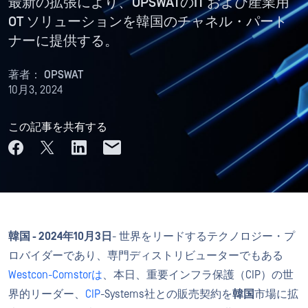
最新の拡張により、OPSWATのIT および産業用
OT ソリューションを韓国のチャネル・パート
ナーに提供する。
著者：
OPSWAT
10月3, 2024
この記事を共有する
韓国 - 2024年10月3日
- 世界をリードするテクノロジー・プ
ロバイダーであり、専門ディストリビューターでもある
Westcon-Comstorは
、本日、重要インフラ保護（CIP）の世
界的リーダー、
CIP
-Systems社との販売契約を
韓国
市場に拡