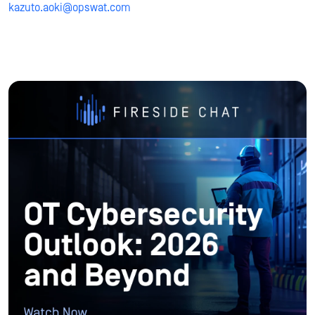
kazuto
.aoki@opswat.com