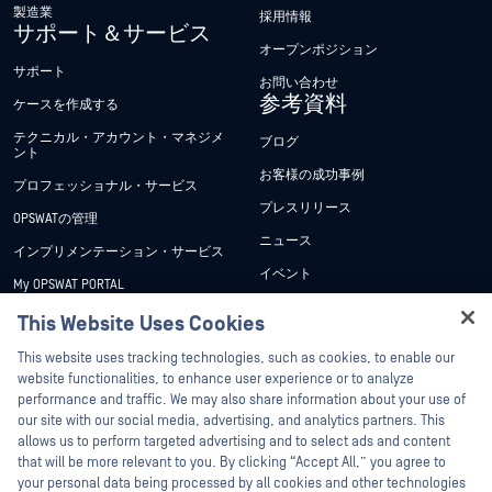
製造業
採用情報
サポート＆サービス
オープンポジション
サポート
お問い合わせ
参考資料
ケースを作成する
テクニカル・アカウント・マネジメ
ブログ
ント
お客様の成功事例
プロフェッショナル・サービス
プレスリリース
OPSWATの管理
ニュース
インプリメンテーション・サービス
イベント
My OPSWAT PORTAL
ウェビナー
技術文書
This Website Uses Cookies
データシート
Hey there!
トレーニング
This website uses tracking technologies, such as cookies, to enable our
ホワイトペーパー
I'm Ozzy, your OPSWAT virtual assistant.
website functionalities, to enhance user experience or to analyze
脆弱性対策プログラム
How can I help you secure what's critical
performance and traffic. We may also share information about your use of
パートナー
無料ツール
today?
our site with our social media, advertising, and analytics partners. This
allows us to perform targeted advertising and to select ads and content
認証
that will be more relevant to you. By clicking “Accept All,” you agree to
テクノロジー・パートナー
your personal data being processed by all cookies and other technologies