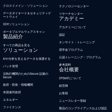
クロスドメイン・ソリューション
テクノロジーセンター
データダイオード＆セキュリティゲ
リサーチセンター
ートウェイ
アカデミー
OEMソリューション
アカデミーについて
ポータブルマルウェアスキャン
認証
製品紹介
オンサイト・トレーニング
すべての商品を見る
ソリューション
奨学金プログラム
公認トレーニング・プログラム
AIや分析を支えるデータを保護する
参考資料
パッチ管理
会社概要
法執行機関のためのSecure 証拠の
Secure
OPSWATについて
政府・防衛・情報機関
経営陣
米国連邦政府
お客様
エネルギー
ニュースレター登録
ファイナンス
製品のコンプライアンスおよび認証