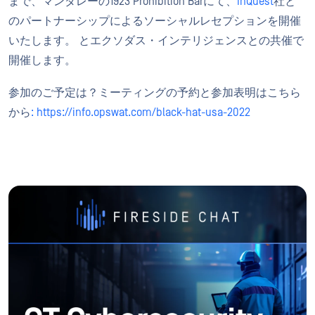
まで、マンダレーの1923 Prohibition Barにて、
InQuest
社と
のパートナーシップによるソーシャルレセプションを開催
いたします。 とエクソダス・インテリジェンスとの共催で
開催します。
参加のご予定は？ミーティングの予約と参加表明はこちら
から
: https://info.opswat.com/black-hat-usa-2022