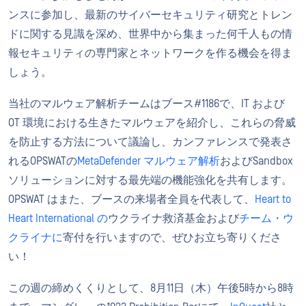
ンスに参加し、最新のサイバーセキュリティ研究とトレン
ドに関する見識を深め、世界中から集まった何千人もの情
報セキュリティの専門家とネットワークを作る機会を得ま
しょう。
当社のマルウェア解析チームはブース#1186で、IT および
OT 環境における生きたマルウェアを紹介し、これらの脅威
を防止する方法について議論し、カンファレンスで発表さ
れるOPSWATの
MetaDefender マルウェア解析
およびSandbox
ソリューションに対する最先端の機能強化を共有します。
OPSWAT はまた、ブースの来場者全員を代表して、
Heart to
Heart International の
ウクライナ救済基金および
チーム・ウ
クライナに
寄付を行いますので、ぜひお立ち寄りくださ
い！
この週の締めくくりとして、8月11日（木）午後5時から8時