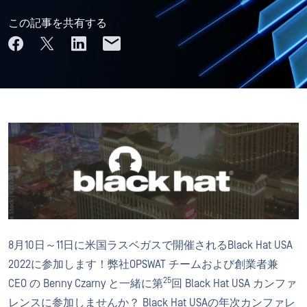
この記事を共有する
8月10日～11日に米国ラスベガスで開催されるBlack Hat USA
2022に参加します！弊社OPSWAT チームおよび創業者兼
25
CEO の Benny Czarny と一緒に第
回 Black Hat USA カンファ
レンスに参加しませんか？ Black Hat USAの年次カンファレ