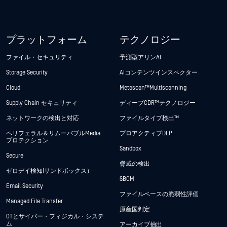
プラットフォーム
テクノロジー
ファイル・セキュリティ
予測型アリンAI
Storage Security
AIコンテンツインスペクター
Cloud
Metascan™ Multiscanning
Supply Chain セキュリティ
ディープCDR™テクノロジー
ネットワークの検出と対応
ファイルタイプ検出™
ペリフェラル＆リムーバブルMedia
プロアクティブDLP
プロテクション
Sandbox
Secure
脅威の検出
ゼロデイ検知(サンドボックス）
SBOM
Email Security
ファイルベースの脆弱性評価
Managed File Transfer
原産国判定
OTとサイバー・フィジカル・システ
ム
アーカイブ抽出