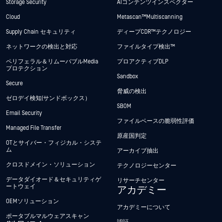
Storage Security
AIコンテンツインスペクター
Cloud
Metascan™ Multiscanning
Supply Chain セキュリティ
ディープCDR™テクノロジー
ネットワークの検出と対応
ファイルタイプ検出™
ペリフェラル＆リムーバブルMedia
プロアクティブDLP
プロテクション
Sandbox
Secure
脅威の検出
ゼロデイ検知(サンドボックス）
SBOM
Email Security
ファイルベースの脆弱性評価
Managed File Transfer
原産国判定
OTとサイバー・フィジカル・システ
ム
アーカイブ抽出
クロスドメイン・ソリューション
テクノロジーセンター
データダイオード＆セキュリティゲ
リサーチセンター
ートウェイ
アカデミー
OEMソリューション
アカデミーについて
ポータブルマルウェアスキャン