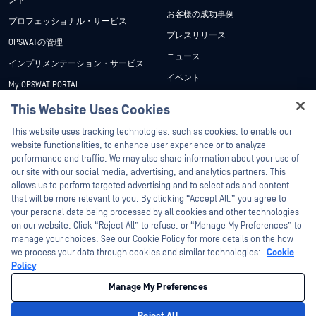
ント
お客様の成功事例
プロフェッショナル・サービス
プレスリリース
OPSWATの管理
ニュース
インプリメンテーション・サービス
イベント
My OPSWAT PORTAL
ウェビナー
技術文書
This Website Uses Cookies
データシート
Hey there!
トレーニング
This website uses tracking technologies, such as cookies, to enable our
ホワイトペーパー
I'm Ozzy, your OPSWAT virtual assistant.
website functionalities, to enhance user experience or to analyze
脆弱性対策プログラム
How can I help you secure what's critical
performance and traffic. We may also share information about your use of
パートナー
無料ツール
today?
our site with our social media, advertising, and analytics partners. This
allows us to perform targeted advertising and to select ads and content
認証
that will be more relevant to you. By clicking “Accept All,” you agree to
テクノロジー・パートナー
your personal data being processed by all cookies and other technologies
on our website. Click “Reject All” to refuse, or “Manage My Preferences” to
OPSWAT チャネル パートナー
manage your choices. See our Cookie Policy for more details on the how
we process your data through cookies and similar technologies:
Cookie
©2026OPSWAT . All rights reserved.OPSWAT、MetaDefender、Metascan、
Policy
MetaAccess、OPSWAT 、Trust no File. Trust No Device.、OPSWAT 、Protecting the
World's Critical Infrastructure、Deep CDR™ Technology、InQuest、InQuestロゴ、
Manage My Preferences
DFI、RetroHunt、Deep File Inspection、およびJoin the Huntは、OPSWAT の商標
です。第三者の商標は、それぞれの所有者の財産です。
法的事項
プライバシーポリシー
クッキー設定
カリフォルニアの