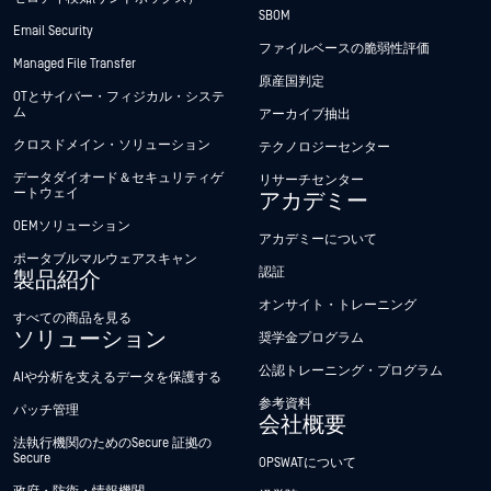
SBOM
Email Security
ファイルベースの脆弱性評価
Managed File Transfer
原産国判定
OTとサイバー・フィジカル・システ
ム
アーカイブ抽出
クロスドメイン・ソリューション
テクノロジーセンター
データダイオード＆セキュリティゲ
リサーチセンター
ートウェイ
アカデミー
OEMソリューション
アカデミーについて
ポータブルマルウェアスキャン
認証
製品紹介
オンサイト・トレーニング
すべての商品を見る
ソリューション
奨学金プログラム
公認トレーニング・プログラム
AIや分析を支えるデータを保護する
参考資料
パッチ管理
会社概要
法執行機関のためのSecure 証拠の
Secure
OPSWATについて