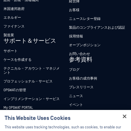
政府・防衛・情報機関
経営陣
米国連邦政府
お客様
エネルギー
ニュースレター登録
ファイナンス
製品のコンプライアンスおよび認証
製造業
採用情報
サポート＆サービス
オープンポジション
サポート
お問い合わせ
参考資料
ケースを作成する
テクニカル・アカウント・マネジメ
ブログ
ント
お客様の成功事例
プロフェッショナル・サービス
プレスリリース
OPSWATの管理
ニュース
インプリメンテーション・サービス
イベント
My OPSWAT PORTAL
ウェビナー
技術文書
This Website Uses Cookies
データシート
Hey there!
トレーニング
This website uses tracking technologies, such as cookies, to enable our