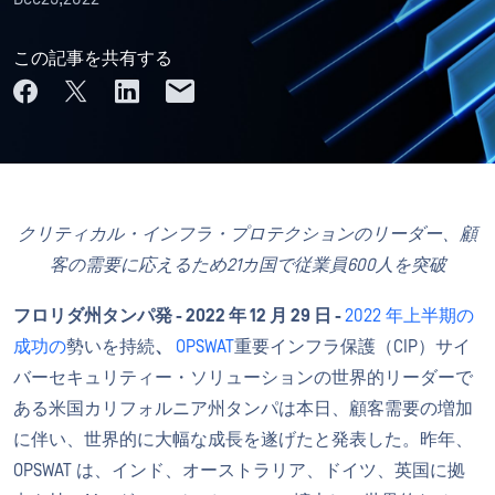
この記事を共有する
クリティカル・インフラ・プロテクションのリーダー、顧
客の需要に応えるため21カ国で従業員600人を突破
フロリダ州タンパ発 -
2022 年 12 月 29 日 -
2022 年上半期の
成功の
勢いを持続
、
OPSWAT
重要インフラ保護（CIP）サイ
バーセキュリティー・ソリューションの世界的リーダーで
ある米国カリフォルニア州タンパは本日、顧客需要の増加
に伴い、世界的に大幅な成長を遂げたと発表した。昨年、
OPSWAT は、インド、オーストラリア、ドイツ、英国に拠