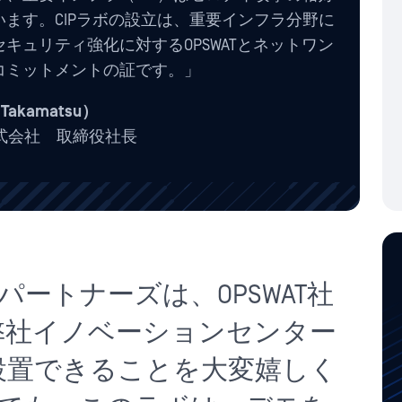
ます。CIPラボの設立は、重要インフラ分野に
キュリティ強化に対するOPSWATとネットワン
コミットメントの証です。」
Takamatsu）
pan株式会社 取締役社長
ートナーズは、OPSWAT社
、弊社イノベーションセンター
ley)に設置できることを大変嬉しく