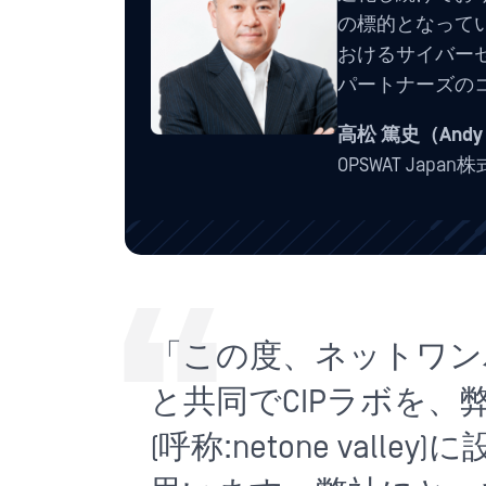
の標的となってい
おけるサイバーセ
パートナーズの
高松 篤史（Andy 
OPSWAT Ja
「この度、ネットワンパ
と共同でCIPラボを
(呼称:netone val