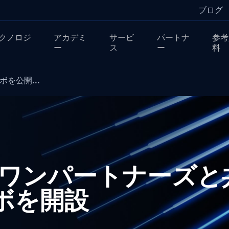
ブログ
クノロジ
アカデミ
サービ
パートナ
参考
ー
ス
ー
料
ボを公開...
ネットワンパートナーズ
ラボを開設