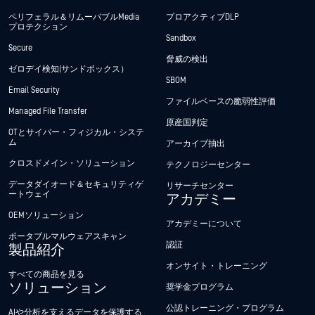
ペリフェラル＆リムーバブルMedia
プロアクティブDLP
プロテクション
Sandbox
Secure
脅威の検出
ゼロデイ検知(サンドボックス）
SBOM
Email Security
ファイルベースの脆弱性評価
Managed File Transfer
原産国判定
OTとサイバー・フィジカル・システ
ム
アーカイブ抽出
クロスドメイン・ソリューション
テクノロジーセンター
データダイオード＆セキュリティゲ
リサーチセンター
ートウェイ
アカデミー
OEMソリューション
アカデミーについて
ポータブルマルウェアスキャン
認証
製品紹介
オンサイト・トレーニング
すべての商品を見る
ソリューション
奨学金プログラム
公認トレーニング・プログラム
AIや分析を支えるデータを保護する