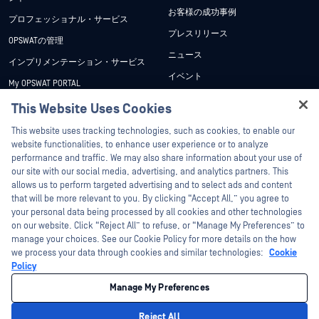
お客様の成功事例
プロフェッショナル・サービス
プレスリリース
OPSWATの管理
ニュース
インプリメンテーション・サービス
イベント
My OPSWAT PORTAL
ウェビナー
技術文書
This Website Uses Cookies
データシート
Hey there!
トレーニング
This website uses tracking technologies, such as cookies, to enable our
ホワイトペーパー
I'm Ozzy, your OPSWAT virtual assistant.
website functionalities, to enhance user experience or to analyze
脆弱性対策プログラム
How can I help you secure what's critical
performance and traffic. We may also share information about your use of
パートナー
無料ツール
today?
our site with our social media, advertising, and analytics partners. This
allows us to perform targeted advertising and to select ads and content
認証
that will be more relevant to you. By clicking “Accept All,” you agree to
テクノロジー・パートナー
your personal data being processed by all cookies and other technologies
on our website. Click “Reject All” to refuse, or “Manage My Preferences” to
OPSWAT チャネル パートナー
manage your choices. See our Cookie Policy for more details on the how
we process your data through cookies and similar technologies:
Cookie
©2026OPSWAT . All rights reserved.OPSWAT、MetaDefender、Metascan、
Policy
MetaAccess、OPSWAT 、Trust no File. Trust No Device.、OPSWAT 、Protecting the
World's Critical Infrastructure、Deep CDR™ Technology、InQuest、InQuestロゴ、
Manage My Preferences
DFI、RetroHunt、Deep File Inspection、およびJoin the Huntは、OPSWAT の商標
です。第三者の商標は、それぞれの所有者の財産です。
法的事項
プライバシーポリシー
クッキー設定
カリフォルニアの
Reject All