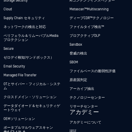
Storage Security
AIコンテンツインスペクター
Cloud
Metascan™ Multiscanning
Supply Chain セキュリティ
ディープCDR™テクノロジー
ネットワークの検出と対応
ファイルタイプ検出™
ペリフェラル＆リムーバブルMedia
プロアクティブDLP
プロテクション
Sandbox
Secure
脅威の検出
ゼロデイ検知(サンドボックス）
SBOM
Email Security
ファイルベースの脆弱性評価
Managed File Transfer
原産国判定
OTとサイバー・フィジカル・システ
ム
アーカイブ抽出
クロスドメイン・ソリューション
テクノロジーセンター
データダイオード＆セキュリティゲ
リサーチセンター
ートウェイ
アカデミー
OEMソリューション
アカデミーについて
ポータブルマルウェアスキャン
認証